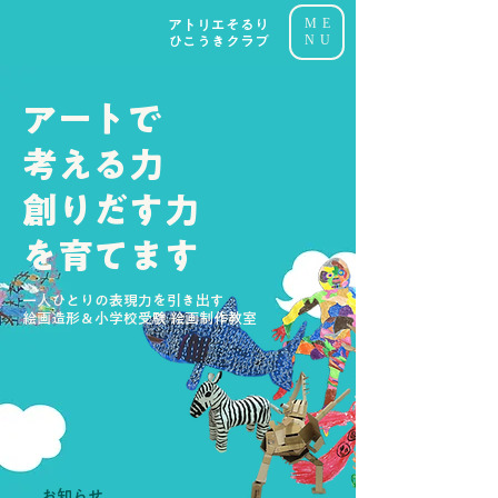
ME
アトリエそるり
NU
​ひこうきクラブ
アートで
考える力
創りだす力
を育てます
一人ひとりの表現力を引き出す
​絵画造形＆小学校受験 絵画制作教室
お知らせ